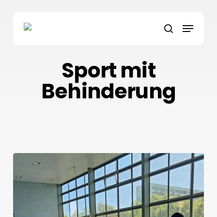
Skip
to
Menu
main
search
content
Sport mit
Behinderung